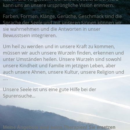
kann uns an unsere ursprüngliche Vision erinnern.
Farben, Formen, Klänge, Gerüche, Geschmack sind die
Sprache der Seele und mit unseren Sinnen können wir
sie wahrnehmen und die Antworten in unser
Bewusstsein integrieren.
Um heil zu werden und in unsere Kraft zu kommen,
müssen wir auch unsere Wurzeln finden, erkennen und
unter Umständen heilen. Unsere Wurzeln sind sowohl
unsere Kindheit und Familie im jetzigen Leben, aber
auch unsere Ahnen, unsere Kultur, unsere Religion und
….
Unsere Seele ist uns eine gute Hilfe bei der
Spurensuche...
Meine Angebote sind keine Therapien! Sie ersetzen